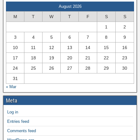
August 2026
M
T
W
T
F
S
S
1
2
3
4
5
6
7
8
9
10
11
12
13
14
15
16
17
18
19
20
21
22
23
24
25
26
27
28
29
30
31
« Mar
Meta
Log in
Entries feed
Comments feed