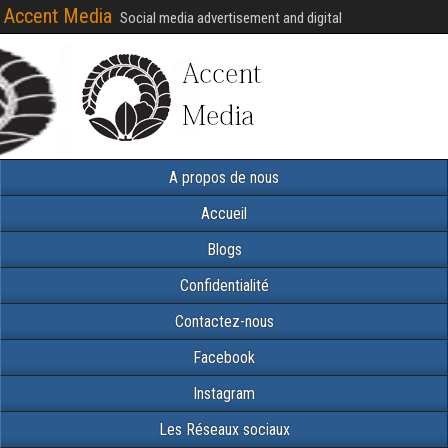
Accent Media
Social media advertisement and digital
A propos de nous
Accueil
Blogs
Confidentialité
Contactez-nous
Facebook
Instagram
Les Réseaux sociaux