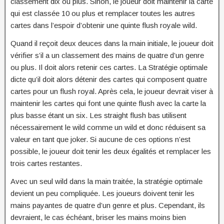
classement dix ou plus. Sinon, le joueur doit maintenir la carte
qui est classée 10 ou plus et remplacer toutes les autres
cartes dans l’espoir d’obtenir une quinte flush royale wild.
Quand il reçoit deux deuces dans la main initiale, le joueur doit
vérifier s’il a un classement des mains de quatre d’un genre
ou plus. Il doit alors retenir ces cartes. La Stratégie optimale
dicte qu’il doit alors détenir des cartes qui composent quatre
cartes pour un flush royal. Après cela, le joueur devrait viser à
maintenir les cartes qui font une quinte flush avec la carte la
plus basse étant un six. Les straight flush bas utilisent
nécessairement le wild comme un wild et donc réduisent sa
valeur en tant que joker. Si aucune de ces options n’est
possible, le joueur doit tenir les deux égalités et remplacer les
trois cartes restantes.
Avec un seul wild dans la main traitée, la stratégie optimale
devient un peu compliquée. Les joueurs doivent tenir les
mains payantes de quatre d’un genre et plus. Cependant, ils
devraient, le cas échéant, briser les mains moins bien